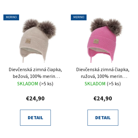
MERINO
MERINO
Dievčenská zimná čiapka,
Dievčenská zimná čiapka,
bežová, 100% merino
ružová, 100% merino
vlnená, zaväzovacia,
vlnená, zaväzovacia,
SKLADOM
(>5 ks)
SKLADOM
(>5 ks)
Trudina
Trudina
€24,90
€24,90
DETAIL
DETAIL