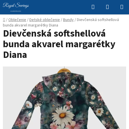
Prejsť
Hľadať
NÁKUP
na
KOŠÍK
obsah
Domov
/
Oblečenie
/
Detské oblečenie
/
Bundy
/
Dievčenská softshellová
bunda akvarel margarétky Diana
Dievčenská softshellová
bunda akvarel margarétky
Diana