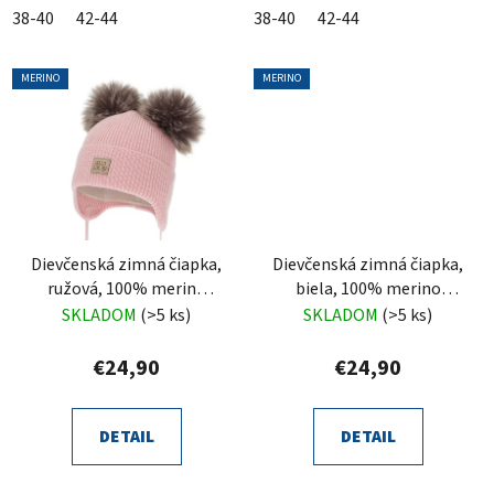
38-40
42-44
38-40
42-44
MERINO
MERINO
Dievčenská zimná čiapka,
Dievčenská zimná čiapka,
ružová, 100% merino
biela, 100% merino
vlnená, zaväzovacia,
vlnená, zaväzovacia,
SKLADOM
(>5 ks)
SKLADOM
(>5 ks)
Trudina
Trudina
€24,90
€24,90
DETAIL
DETAIL