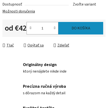
Dostupnosť
Zvoľte variant
Možnosti doručenia
od
€42
DO KOŠÍKA
Jednotková cena:
Tlač
Opýtať sa
Zdieľať
Originálny design
ktorý nenájdete nikde inde
Precízna ručná výroba
s dôrazom na každý detail