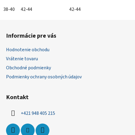
38-40
42-44
42-44
Z
á
Informácie pre vás
p
ä
Hodnotenie obchodu
t
Vrátenie tovaru
i
Obchodné podmienky
e
Podmienky ochrany osobných údajov
Kontakt
+421 948 405 215