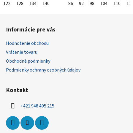
122
128
134
140
86
92
98
104
110
11
Z
á
Informácie pre vás
p
ä
Hodnotenie obchodu
t
Vrátenie tovaru
i
Obchodné podmienky
e
Podmienky ochrany osobných údajov
Kontakt
+421 948 405 215