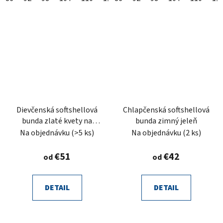
Dievčenská softshellová
Chlapčenská softshellová
bunda zlaté kvety na
bunda zimný jeleň
čierne
Na objednávku
(>5 ks)
Na objednávku
(2 ks)
€51
€42
od
od
DETAIL
DETAIL