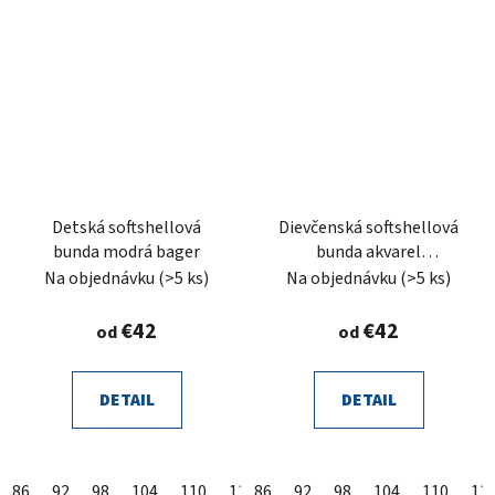
Detská softshellová
Dievčenská softshellová
bunda modrá bager
bunda akvarel
margarétky Diana
Na objednávku
(>5 ks)
Na objednávku
(>5 ks)
€42
€42
od
od
DETAIL
DETAIL
86
92
98
104
110
116
86
122
92
128
98
104
134
110
140
11