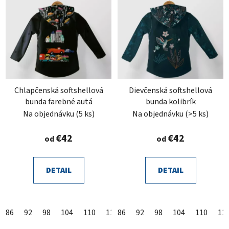
Chlapčenská softshellová
Dievčenská softshellová
bunda farebné autá
bunda kolibrík
Na objednávku
(5 ks)
Na objednávku
(>5 ks)
€42
€42
od
od
DETAIL
DETAIL
86
92
98
104
110
116
86
122
92
128
98
104
134
110
140
11