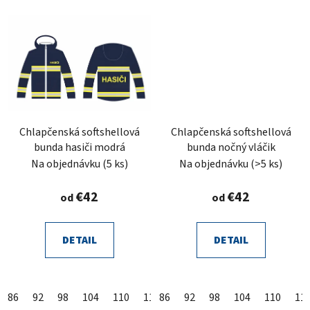
Chlapčenská softshellová
Chlapčenská softshellová
bunda hasiči modrá
bunda nočný vláčik
Na objednávku
(5 ks)
Na objednávku
(>5 ks)
€42
€42
od
od
DETAIL
DETAIL
86
92
98
104
110
116
86
122
92
128
98
104
134
110
140
11
14