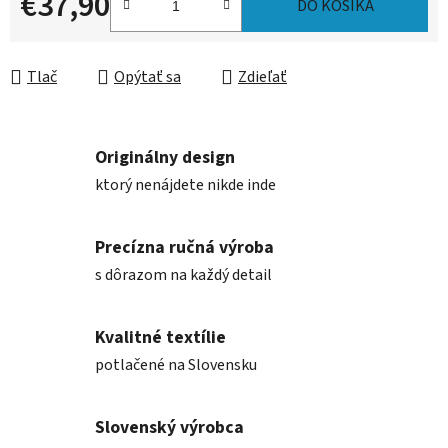
€37,90
DO KOŠÍKA
Jednotková cena:
Tlač
Opýtať sa
Zdieľať
Originálny design
ktorý nenájdete nikde inde
Precízna ručná výroba
s dôrazom na každý detail
Kvalitné textílie
potlačené na Slovensku
Slovenský výrobca