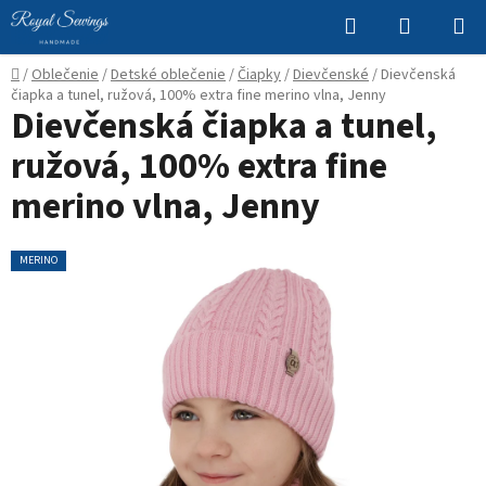
Prejsť
Hľadať
NÁKUP
na
KOŠÍK
obsah
Domov
/
Oblečenie
/
Detské oblečenie
/
Čiapky
/
Dievčenské
/
Dievčenská
čiapka a tunel, ružová, 100% extra fine merino vlna, Jenny
Dievčenská čiapka a tunel,
ružová, 100% extra fine
merino vlna, Jenny
MERINO