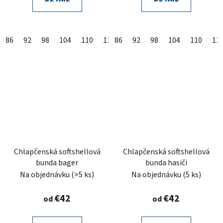
86
92
98
104
110
116
86
122
92
98
104
110
11
Chlapčenská softshellová
Chlapčenská softshellová
bunda bager
bunda hasiči
Na objednávku
(>5 ks)
Na objednávku
(5 ks)
€42
€42
od
od