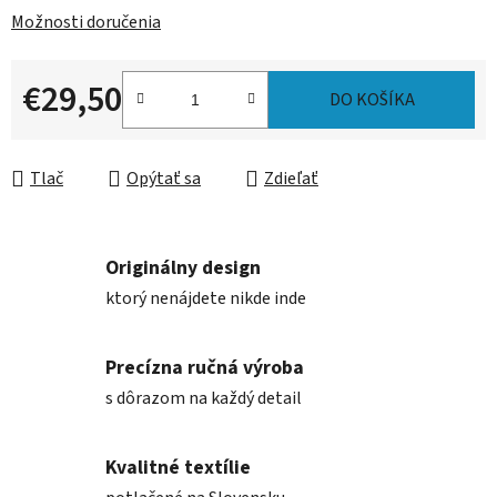
Možnosti doručenia
€29,50
DO KOŠÍKA
Jednotková cena:
Tlač
Opýtať sa
Zdieľať
Originálny design
ktorý nenájdete nikde inde
Precízna ručná výroba
s dôrazom na každý detail
Kvalitné textílie