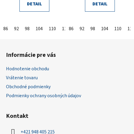
DETAIL
DETAIL
86
92
98
104
110
116
86
122
92
128
98
104
134
110
140
11
Z
á
Informácie pre vás
p
ä
Hodnotenie obchodu
t
Vrátenie tovaru
i
Obchodné podmienky
e
Podmienky ochrany osobných údajov
Kontakt
+421 948 405 215