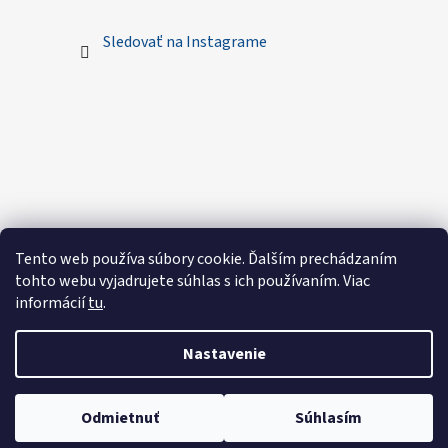
Sledovať na Instagrame
Tento web používa súbory cookie. Ďalším prechádzaním
tohto webu vyjadrujete súhlas s ich používaním. Viac
informácií
tu
.
Nastavenie
Vytvoril Shoptet
Odmietnuť
Súhlasím
Copyright 2026
Royal Sewings - Handmade oblečenie
.
Všetky práva vyhradené.