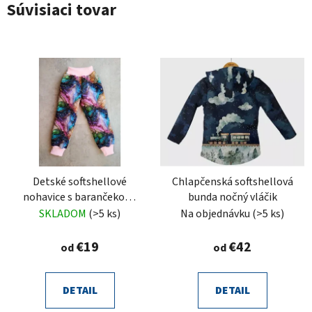
Súvisiaci tovar
Detské softshellové
Chlapčenská softshellová
nohavice s barančekom,
bunda nočný vláčik
perlový vír
SKLADOM
(>5 ks)
Na objednávku
(>5 ks)
€19
€42
od
od
DETAIL
DETAIL