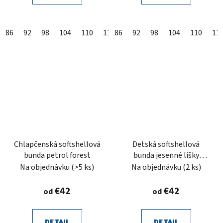
86
92
98
104
110
116
86
122
92
128
98
104
134
110
140
11
Chlapčenská softshellová
Detská softshellová
bunda petrol forest
bunda jesenné líšky
čierne
Na objednávku
(>5 ks)
Na objednávku
(2 ks)
€42
€42
od
od
DETAIL
DETAIL