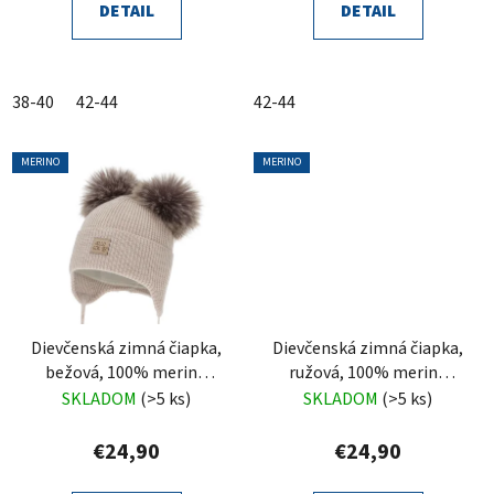
DETAIL
DETAIL
38-40
42-44
42-44
MERINO
MERINO
Dievčenská zimná čiapka,
Dievčenská zimná čiapka,
bežová, 100% merino
ružová, 100% merino
vlnená, zaväzovacia,
vlnená, zaväzovacia,
SKLADOM
(>5 ks)
SKLADOM
(>5 ks)
Trudina
Trudina
€24,90
€24,90