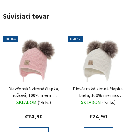
Súvisiaci tovar
MERINO
MERINO
Dievčenská zimná čiapka,
Dievčenská zimná čiapka,
ružová, 100% merino
biela, 100% merino
vlnená, zaväzovacia,
vlnená, zaväzovacia,
SKLADOM
(>5 ks)
SKLADOM
(>5 ks)
Trudina
Trudina
€24,90
€24,90