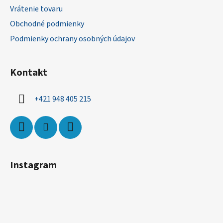
t
Vrátenie tovaru
i
Obchodné podmienky
e
Podmienky ochrany osobných údajov
Kontakt
+421 948 405 215
Instagram