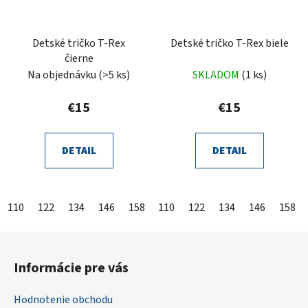
Detské tričko T-Rex
Detské tričko T-Rex biele
čierne
Na objednávku
(>5 ks)
SKLADOM
(1 ks)
€15
€15
DETAIL
DETAIL
110
122
134
146
158
110
122
134
146
158
Z
á
Informácie pre vás
p
ä
Hodnotenie obchodu