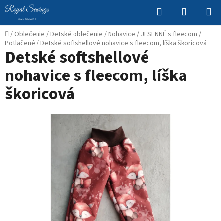
Prejsť
Hľadať
NÁKUP
na
KOŠÍK
obsah
Domov
/
Oblečenie
/
Detské oblečenie
/
Nohavice
/
JESENNÉ s fleecom
/
Potlačené
/
Detské softshellové nohavice s fleecom, líška škoricová
Detské softshellové
nohavice s fleecom, líška
škoricová