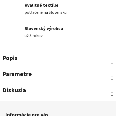
Kvalitné textílie
potlačené na Slovensku
Slovenský výrobca
už 8 rokov
Popis
Parametre
Diskusia
Z
á
Informácie pre vás