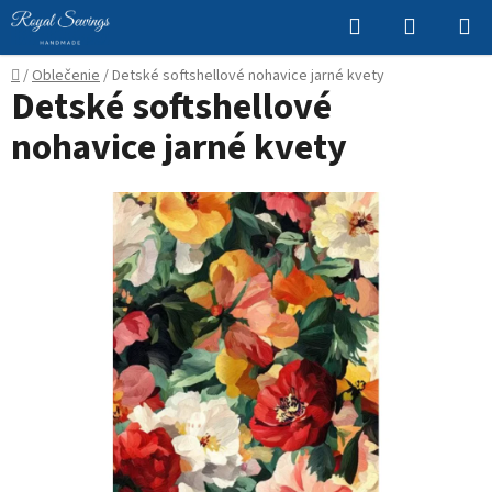
Prejsť
Hľadať
NÁKUP
na
KOŠÍK
obsah
Domov
/
Oblečenie
/
Detské softshellové nohavice jarné kvety
Detské softshellové
nohavice jarné kvety