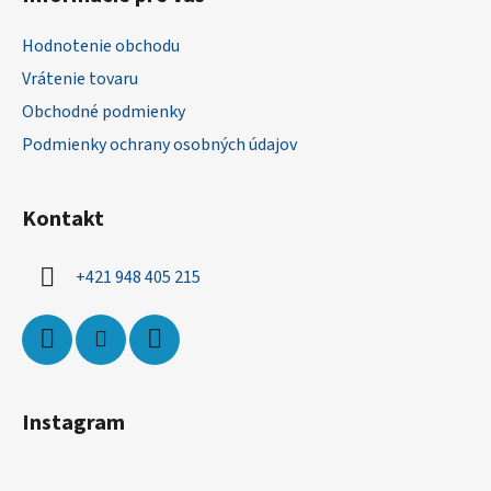
p
ä
Hodnotenie obchodu
t
Vrátenie tovaru
i
Obchodné podmienky
e
Podmienky ochrany osobných údajov
Kontakt
+421 948 405 215
Instagram