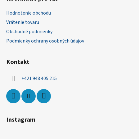
p
ä
Hodnotenie obchodu
t
Vrátenie tovaru
i
Obchodné podmienky
e
Podmienky ochrany osobných údajov
Kontakt
+421 948 405 215
Instagram