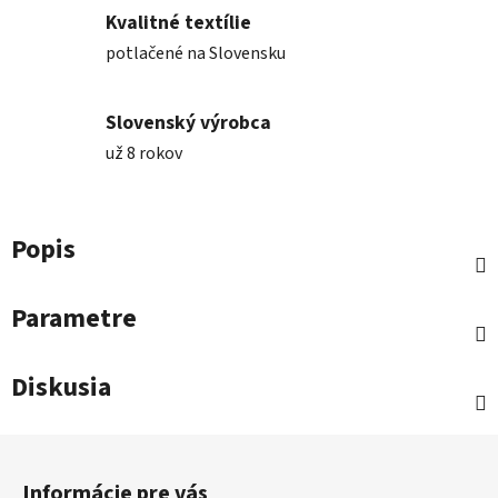
Kvalitné textílie
potlačené na Slovensku
Slovenský výrobca
už 8 rokov
Popis
Parametre
Diskusia
Z
á
Informácie pre vás