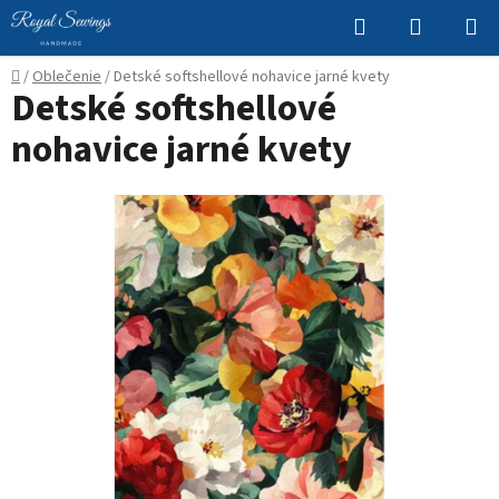
Prejsť
Hľadať
NÁKUP
na
KOŠÍK
obsah
Domov
/
Oblečenie
/
Detské softshellové nohavice jarné kvety
Detské softshellové
nohavice jarné kvety