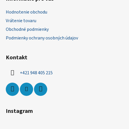
p
ä
Hodnotenie obchodu
t
Vrátenie tovaru
i
Obchodné podmienky
e
Podmienky ochrany osobných údajov
Kontakt
+421 948 405 215
Instagram