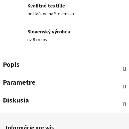
Kvalitné textílie
potlačené na Slovensku
Slovenský výrobca
už 8 rokov
Popis
Parametre
Diskusia
Z
á
Informácie pre vás