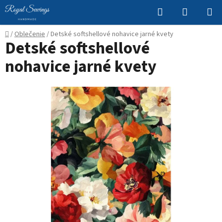
Prejsť
Hľadať
NÁKUP
na
KOŠÍK
obsah
Domov
/
Oblečenie
/
Detské softshellové nohavice jarné kvety
Detské softshellové
nohavice jarné kvety