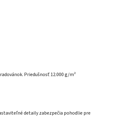
 radovánok. Priedušnosť 12.000 g/m²
nastaviteľné detaily zabezpečia pohodlie pre