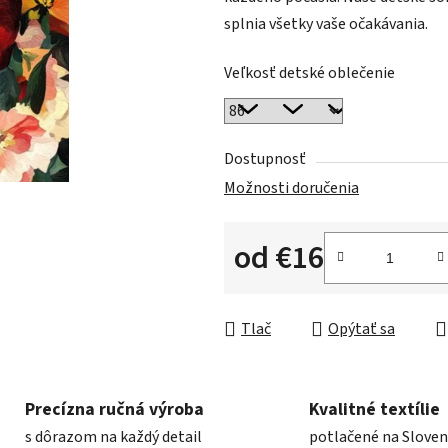
splnia všetky vaše očakávania.
Veľkosť detské oblečenie
Dostupnosť
Možnosti doručenia
od
€16
Jednotková cena:
Tlač
Opýtať sa
Precízna ručná výroba
Kvalitné textílie
s dôrazom na každý detail
potlačené na Slove