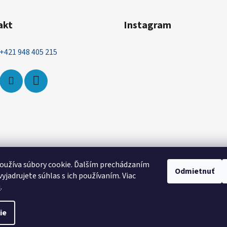
akt
Instagram
+421 948 405 215
oužíva súbory cookie. Ďalším prechádzaním
Odmietnuť
yjadrujete súhlas s ich používaním. Viac
Sledovať na Instagr
u
.
ie
čenie
. Všetky práva vyhradené.