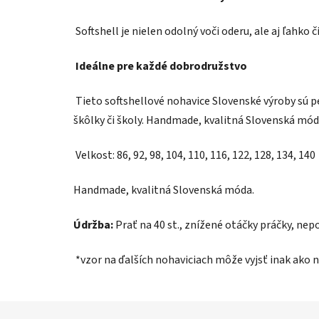
Softshell je nielen odolný voči oderu, ale aj ľahko č
Ideálne pre každé dobrodružstvo
Tieto softshellové nohavice Slovenské výroby sú per
škôlky či školy. Handmade, kvalitná Slovenská mód
Velkost: 86, 92, 98, 104, 110, 116, 122, 128, 134, 140
Handmade, kvalitná Slovenská móda.
Údržba:
Prať na 40 st., znížené otáčky práčky, nepo
*vzor na ďalších nohaviciach môže vyjsť inak ako n