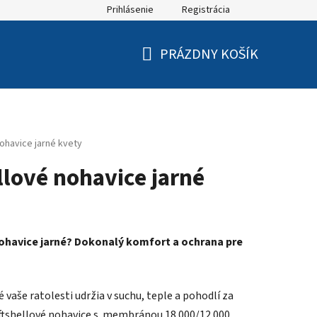
Prihlásenie
Registrácia
PRÁZDNY KOŠÍK
NÁKUPNÝ
KOŠÍK
ohavice jarné kvety
llové nohavice jarné
ohavice jarné? Dokonalý komfort a ochrana pre
 vaše ratolesti udržia v suchu, teple a pohodlí za
ftshellové nohavice s membránou 18.000/12.000