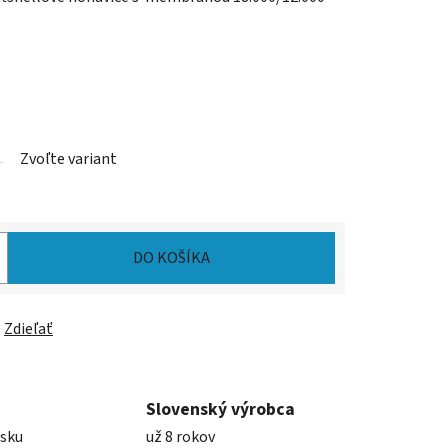
Zvoľte variant
DO KOŠÍKA
Zdieľať
Slovenský výrobca
nsku
už 8 rokov