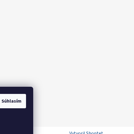
Súhlasím
ame
Vytvoril Shoptet