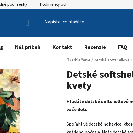
dné podmienky
Podmienky ochrany osobných údajov
og
Náš príbeh
Kontakt
Recenzie
FAQ
Domov
/
Oblečenie
/
Detské softshellové n
Detské softshe
kvety
Hľadáte detské softshellové n
vaše deti.
Spoľahlivé detské nohavice, ktoré
každého počasia. Naše detské so