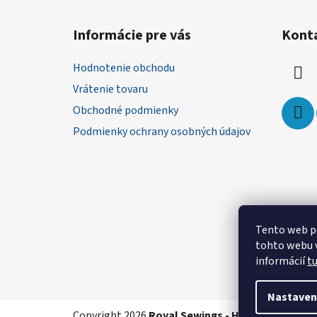
Z
á
Informácie pre vás
Kont
p
ä
Hodnotenie obchodu
t
Vrátenie tovaru
i
Obchodné podmienky
e
Podmienky ochrany osobných údajov
Tento web p
tohto webu v
informácií
t
Nastaven
Copyright 2026
Royal Sewings - Handmade oble