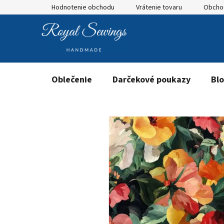
Prejsť
Hodnotenie obchodu
Vrátenie tovaru
Obcho
na
obsah
Oblečenie
Darčekové poukazy
Bl