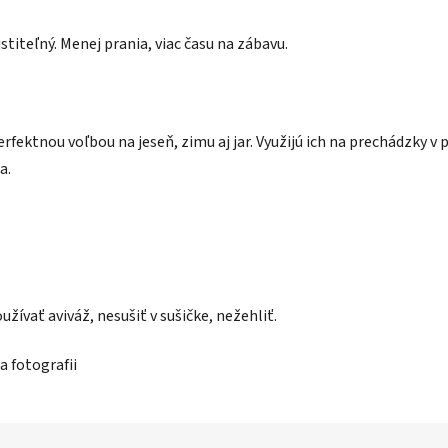
istiteľný. Menej prania, viac času na zábavu.
fektnou voľbou na jeseň, zimu aj jar. Využijú ich na prechádzky v p
a.
užívať aviváž, nesušiť v sušičke, nežehliť.
a fotografii