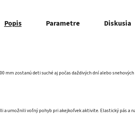
Popis
Parametre
Diskusia
0 mm zostanú deti suché aj počas daždivých dní alebo snehových
i a umožnili voľný pohyb pri akejkoľvek aktivite. Elastický pás a 