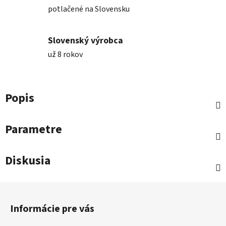
potlačené na Slovensku
Slovenský výrobca
už 8 rokov
Popis
Parametre
Diskusia
Z
á
Informácie pre vás
p