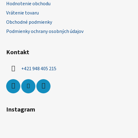
ä
Hodnotenie obchodu
t
Vrátenie tovaru
i
Obchodné podmienky
e
Podmienky ochrany osobných údajov
Kontakt
+421 948 405 215
Instagram