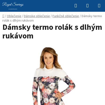
Prejsť
Hľadať
NÁKUP
na
KOŠÍK
obsah
Domov
/
Oblečenie
/
Dámske oblečenie
/
Funkčné oblečenie
/
Dámsky termo
rolák s dlhým rukávom
Dámsky termo rolák s dlhým
rukávom