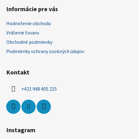
á
Informácie pre vás
p
ä
Hodnotenie obchodu
t
Vrátenie tovaru
i
Obchodné podmienky
e
Podmienky ochrany osobných údajov
Kontakt
+421 948 405 215
Instagram