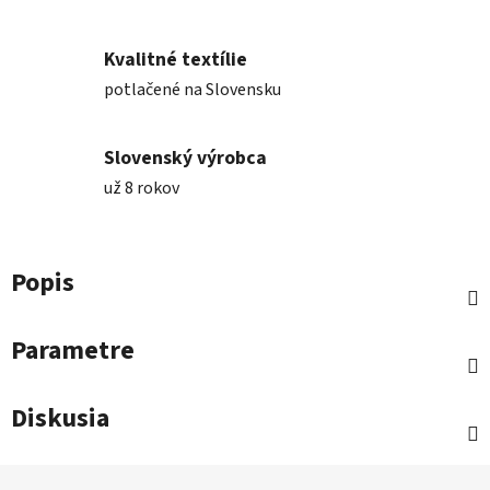
Kvalitné textílie
potlačené na Slovensku
Slovenský výrobca
už 8 rokov
Popis
Parametre
Diskusia
Z