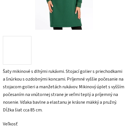
Šaty mikinové s dlhými rukávmi. Stojací golier s priechodkami
a šnúrkou s ozdobnými koncami. Príjemné vyššie počesanie na
stojacom golieri a manžetách rukávov. Mikinový úplet s vyšším
počesaním na vnútornej strane je veľmi teplý a príjemný na
nosenie. Vďaka bavlne a elastanu je krásne mäkký a pružný.
Dĺžka šiat cca 85 cm.
Veľkosť