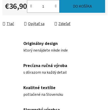
€36,90
DO KOŠÍKA
Jednotková cena:
Tlač
Opýtať sa
Zdieľať
Originálny design
ktorý nenájdete nikde inde
Precízna ručná výroba
s dôrazom na každý detail
Kvalitné textílie
potlačené na Slovensku
Slovenský výrobca