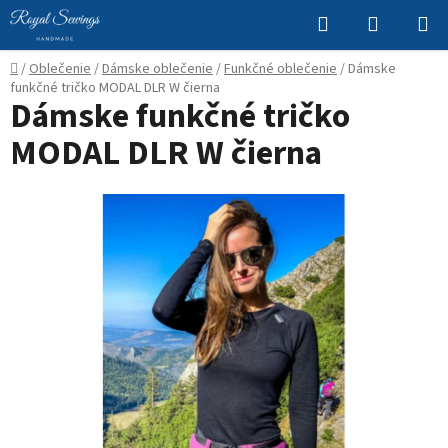
Prejsť
Hľadať
NÁKUP
na
KOŠÍK
obsah
Domov
/
Oblečenie
/
Dámske oblečenie
/
Funkčné oblečenie
/
Dámske
funkčné tričko MODAL DLR W čierna
Dámske funkčné tričko
MODAL DLR W čierna