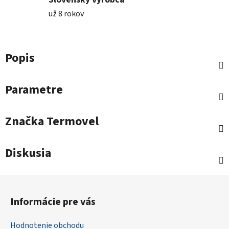
už 8 rokov
Popis
Parametre
Značka
Termovel
Diskusia
Z
á
Informácie pre vás
p
ä
Hodnotenie obchodu