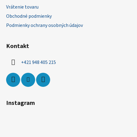
t
Vrátenie tovaru
i
Obchodné podmienky
e
Podmienky ochrany osobných údajov
Kontakt
+421 948 405 215
Instagram