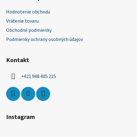
p
ä
Hodnotenie obchodu
t
Vrátenie tovaru
i
Obchodné podmienky
e
Podmienky ochrany osobných údajov
Kontakt
+421 948 405 215
Instagram