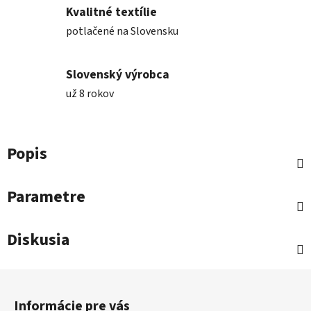
Kvalitné textílie
potlačené na Slovensku
Slovenský výrobca
už 8 rokov
Popis
Parametre
Diskusia
Z
á
Informácie pre vás