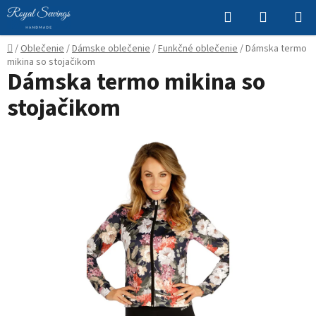
Prejsť
Hľadať
NÁKUP
na
KOŠÍK
obsah
Domov
/
Oblečenie
/
Dámske oblečenie
/
Funkčné oblečenie
/
Dámska termo
mikina so stojačikom
Dámska termo mikina so
stojačikom