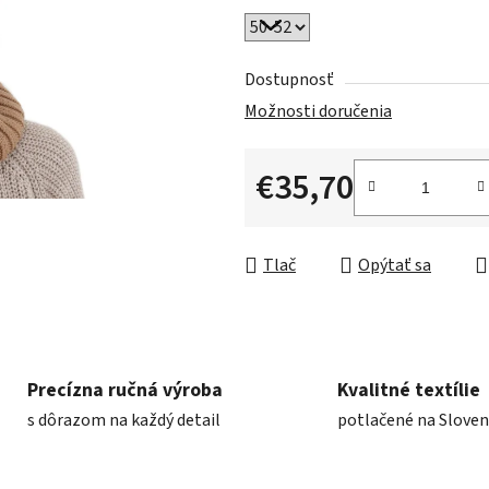
Dostupnosť
Možnosti doručenia
€35,70
Jednotková cena:
Tlač
Opýtať sa
Precízna ručná výroba
Kvalitné textílie
s dôrazom na každý detail
potlačené na Slove