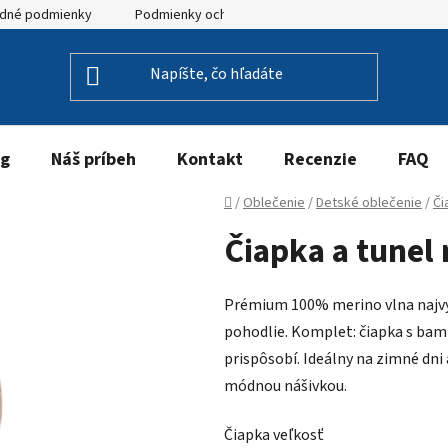
dné podmienky
Podmienky ochrany osobných údajov
og
Náš príbeh
Kontakt
Recenzie
FAQ
Domov
/
Oblečenie
/
Detské oblečenie
/
Či
Čiapka a tunel
Prémium 100% merino vlna najvyš
pohodlie. Komplet: čiapka s bamb
prispôsobí. Ideálny na zimné dni
módnou nášivkou.
Čiapka veľkosť