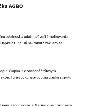
čka
AGBO
čnú odolnosť a odolnosť voči žmolkovaniu.
Čiapka a tunel sú navrhnuté tak, aby sa
teplo. Čiapka je ozdobená štýlovým
kter. Tunel dokonale dopĺňa čiapku a spolu
d nepriazňou počasia. Merino vlna prirodzene