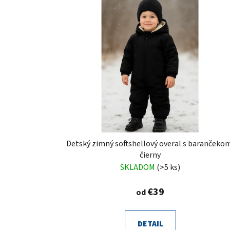
Detský zimný softshellový overal s barančeko
čierny
SKLADOM
(>5 ks)
€39
od
DETAIL