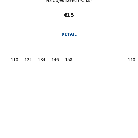
Na objednávku
(>5 ks)
€15
DETAIL
110
122
134
146
158
110