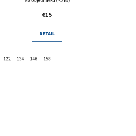
Na objednávku
(>5 ks)
€15
DETAIL
122
134
146
158