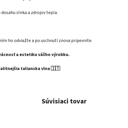
dosahu slnka a zdrojov tepla.
.
ním ho odviažte a po uschnutí znova pripevnite.
rvácnosť a estetiku vášho výrobku.
litnejšia talianska vlna 🇮🇹
Súvisiaci tovar