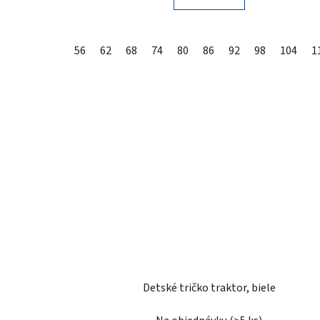
56
62
68
74
80
86
92
98
104
1
Detské tričko traktor, biele