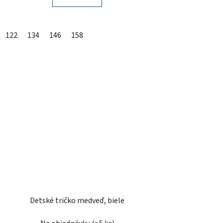
122
134
146
158
Detské tričko medveď, biele