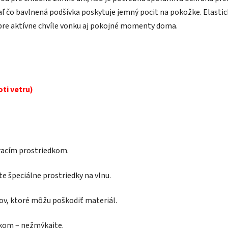
aľ čo bavlnená podšívka poskytuje jemný pocit na pokožke. Elasti
pre aktívne chvíle vonku aj pokojné momenty doma.
ti vetru)
pracím prostriedkom.
te špeciálne prostriedky na vlnu.
kov, ktoré môžu poškodiť materiál.
ákom – nežmýkajte.