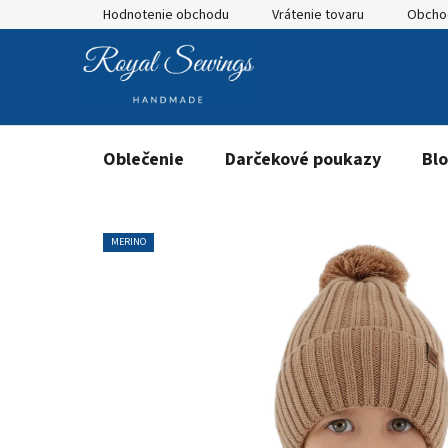
Prejsť
Hodnotenie obchodu
Vrátenie tovaru
Obcho
na
obsah
Oblečenie
Darčekové poukazy
Bl
MERINO