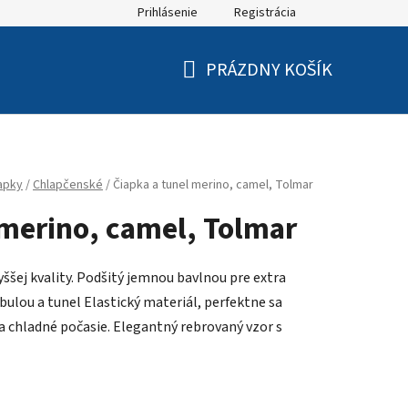
Prihlásenie
Registrácia
PRÁZDNY KOŠÍK
NÁKUPNÝ
KOŠÍK
apky
/
Chlapčenské
/
Čiapka a tunel merino, camel, Tolmar
 merino, camel, Tolmar
šej kvality. Podšitý jemnou bavlnou pre extra
ulou a tunel Elastický materiál, perfektne sa
 a chladné počasie. Elegantný rebrovaný vzor s