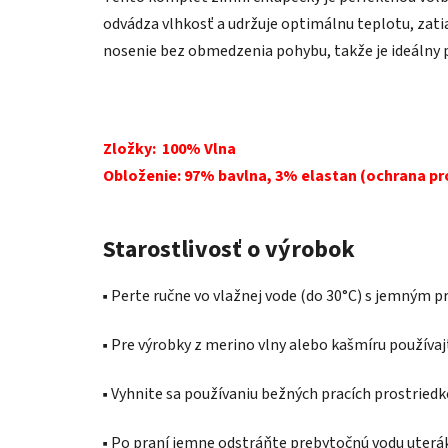
odvádza vlhkosť a udržuje optimálnu teplotu, zati
nosenie bez obmedzenia pohybu, takže je ideálny 
Zložky:
100% Vlna
Obloženie:
97% bavlna, 3% elastan (ochrana pro
Starostlivosť o výrobok
▪️ Perte ručne vo vlažnej vode (do 30°C) s jemným 
▪️ Pre výrobky z merino vlny alebo kašmíru používaj
▪️ Vyhnite sa používaniu bežných pracích prostried
▪️ Po praní jemne odstráňte prebytočnú vodu uter