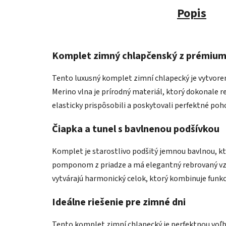
Popis
Komplet zimný chlapčenský z prémium
Tento luxusný komplet zimní chlapecký je vytvore
Merino vlna je prírodný materiál, ktorý dokonale r
elasticky prispôsobili a poskytovali perfektné poh
Čiapka a tunel s bavlnenou podšívkou
Komplet je starostlivo podšitý jemnou bavlnou, k
pomponom z priadze a má elegantný rebrovaný vzo
vytvárajú harmonický celok, ktorý kombinuje funk
Ideálne riešenie pre zimné dni
Tento komplet zimní chlapecký je perfektnou voľbo