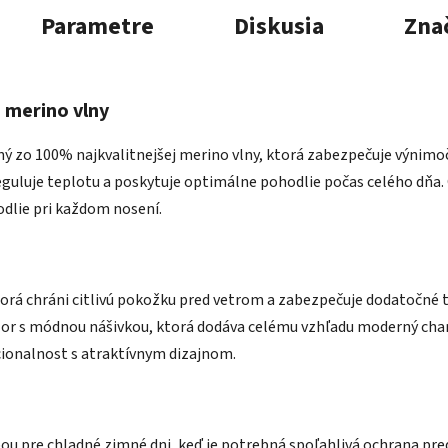
Parametre
Diskusia
Zna
 merino vlny
ný zo 100% najkvalitnejšej merino vlny, ktorá zabezpečuje výnimo
eguluje teplotu a poskytuje optimálne pohodlie počas celého dňa. 
odlie pri každom nosení.
torá chráni citlivú pokožku pred vetrom a zabezpečuje dodatočné 
r s módnou nášivkou, ktorá dodáva celému vzhľadu moderný chara
cionalnost s atraktívnym dizajnom.
u pre chladné zimné dni, keď je potrebná spoľahlivá ochrana pre