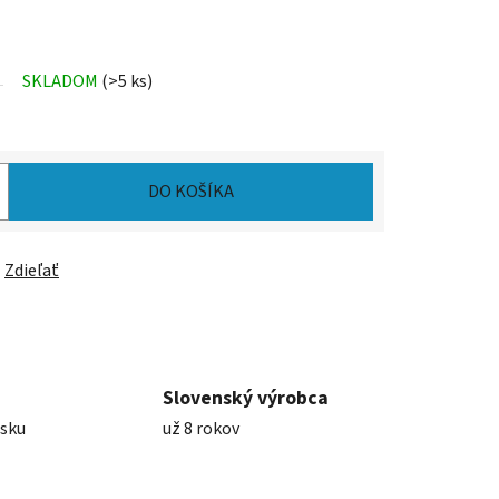
SKLADOM
(>5 ks)
DO KOŠÍKA
Zdieľať
Slovenský výrobca
nsku
už 8 rokov