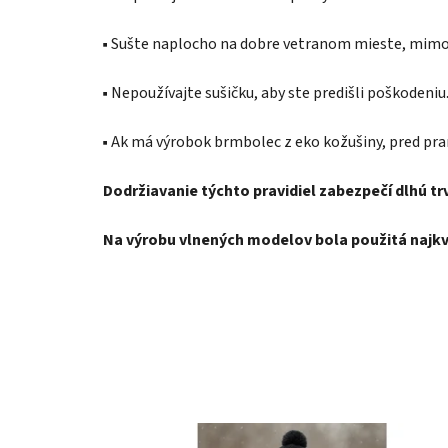
▪️ Sušte naplocho na dobre vetranom mieste, mimo 
▪️ Nepoužívajte sušičku, aby ste predišli poškodeniu
▪️ Ak má výrobok brmbolec z eko kožušiny, pred pra
Dodržiavanie týchto pravidiel zabezpečí dlhú t
Na výrobu vlnených modelov bola použitá najkva