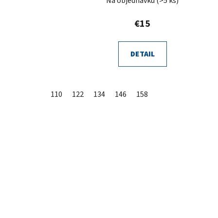
Na objednávku
(>5 ks)
€15
DETAIL
110
122
134
146
158