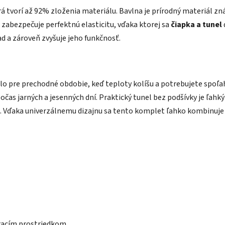
rá tvorí až 92% zloženia materiálu. Bavlna je prírodný materiál 
abezpečuje perfektnú elasticitu, vďaka ktorej sa
čiapka a tunel
 a zároveň zvyšuje jeho funkčnosť.
o pre prechodné obdobie, keď teploty kolíšu a potrebujete spoľah
čas jarných a jesenných dní. Praktický tunel bez podšívky je ľahký
. Vďaka univerzálnemu dizajnu sa tento komplet ľahko kombinuje s
pracím prostriedkom.