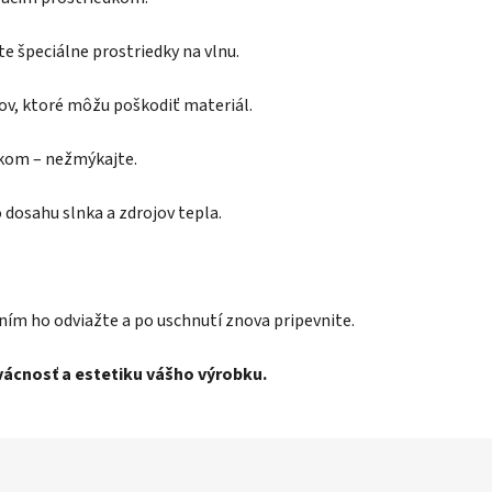
te špeciálne prostriedky na vlnu.
kov, ktoré môžu poškodiť materiál.
ákom – nežmýkajte.
dosahu slnka a zdrojov tepla.
.
ním ho odviažte a po uschnutí znova pripevnite.
rvácnosť a estetiku vášho výrobku.