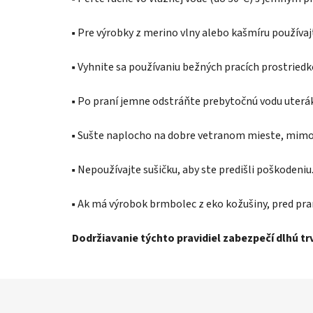
▪️ Pre výrobky z merino vlny alebo kašmíru používaj
▪️ Vyhnite sa používaniu bežných pracích prostried
▪️ Po praní jemne odstráňte prebytočnú vodu uter
▪️ Sušte naplocho na dobre vetranom mieste, mimo 
▪️ Nepoužívajte sušičku, aby ste predišli poškodeniu
▪️ Ak má výrobok brmbolec z eko kožušiny, pred pra
Dodržiavanie týchto pravidiel zabezpečí dlhú t
Z