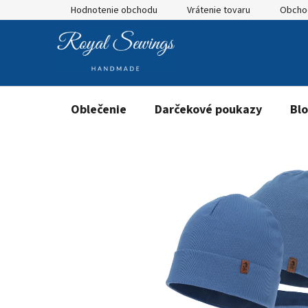
Prejsť
Hodnotenie obchodu
Vrátenie tovaru
Obcho
na
obsah
Oblečenie
Darčekové poukazy
Bl