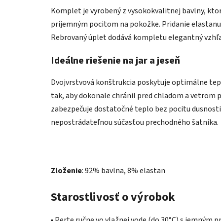
Komplet je vyrobený z vysokokvalitnej bavlny, kto
príjemným pocitom na pokožke. Pridanie elastanu z
Rebrovaný úplet dodává kompletu elegantný vzhľad
Ideálne riešenie na jar a jeseň
Dvojvrstvová konštrukcia poskytuje optimálne tepl
tak, aby dokonale chránil pred chladom a vetrom po
zabezpečuje dostatočné teplo bez pocitu dusnosti
nepostrádateľnou súčasťou prechodného šatníka.
Zloženie
:
92% bavlna, 8% elastan
Starostlivosť o výrobok
▪️ Perte ručne vo vlažnej vode (do 30°C) s jemným 