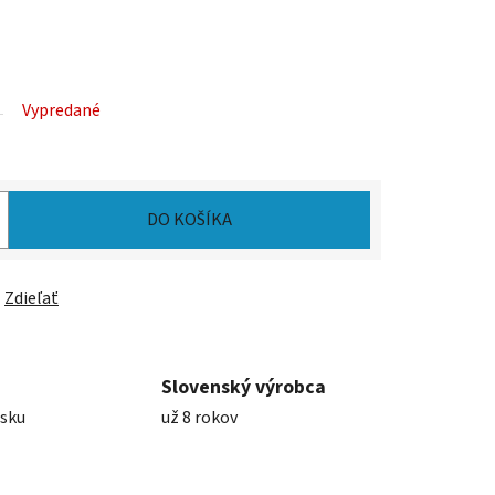
Vypredané
DO KOŠÍKA
Zdieľať
Slovenský výrobca
nsku
už 8 rokov