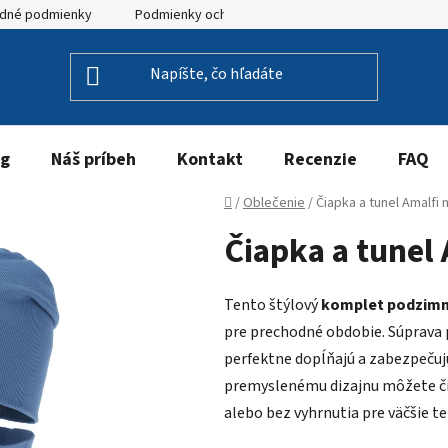
dné podmienky
Podmienky ochrany osobných údajov
og
Náš príbeh
Kontakt
Recenzie
FAQ
Domov
/
Oblečenie
/
Čiapka a tunel Amalfi
Čiapka a tunel
Tento štýlový
komplet podzimní
pre prechodné obdobie. Súprava p
perfektne dopĺňajú a zabezpečuj
premyslenému dizajnu môžete či
alebo bez vyhrnutia pre väčšie t