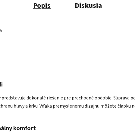
Popis
Diskusia
a
i
ý
predstavuje dokonalé riešenie pre prechodné obdobie. Súprava poz
hranu hlavy a krku. Vďaka premyslenému dizajnu môžete čiapku no
málny komfort