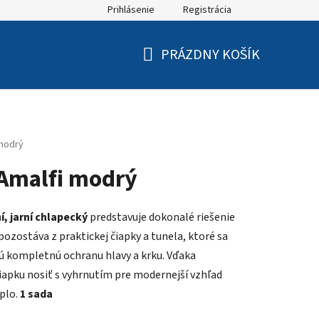
Prihlásenie
Registrácia
PRÁZDNY KOŠÍK
NÁKUPNÝ
KOŠÍK
 modrý
 Amalfi modrý
, jarní chlapecký
predstavuje dokonalé riešenie
ozostáva z praktickej čiapky a tunela, ktoré sa
ú kompletnú ochranu hlavy a krku. Vďaka
apku nosiť s vyhrnutím pre modernejší vzhľad
eplo.
1 sada