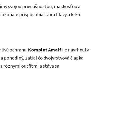
známy svojou priedušnosťou, mäkkosťou a
dokonale prispôsobia tvaru hlavy a krku.
livú ochranu.
Komplet Amalfi
je navrhnutý
 a pohodlný, zatiaľ čo dvojvrstvová čiapka
 rôznymi outfitmi a stáva sa