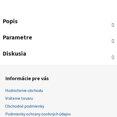
Popis
Parametre
Diskusia
Z
á
Informácie pre vás
p
ä
Hodnotenie obchodu
t
Vrátenie tovaru
i
Obchodné podmienky
e
Podmienky ochrany osobných údajov