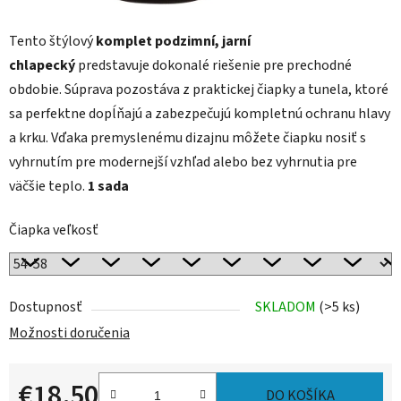
Tento štýlový
komplet podzimní, jarní
chlapecký
predstavuje dokonalé riešenie pre prechodné
obdobie. Súprava pozostáva z praktickej čiapky a tunela, ktoré
sa perfektne dopĺňajú a zabezpečujú kompletnú ochranu hlavy
a krku. Vďaka premyslenému dizajnu môžete čiapku nosiť s
vyhrnutím pre modernejší vzhľad alebo bez vyhrnutia pre
väčšie teplo.
1 sada
Čiapka veľkosť
Dostupnosť
SKLADOM
(>5 ks)
Možnosti doručenia
€18,50
DO KOŠÍKA