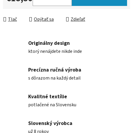
Jednotková cena:
Tlač
Opýtať sa
Zdieľať
Originálny design
ktorý nenájdete nikde inde
Precízna ručná výroba
s dôrazom na každý detail
Kvalitné textílie
potlačené na Slovensku
Slovenský výrobca
už 8 rokov