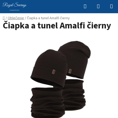
Prejsť
Hľadať
NÁKUP
na
KOŠÍK
obsah
Domov
/
Oblečenie
/
Čiapka a tunel Amalfi čierny
Čiapka a tunel Amalfi čierny